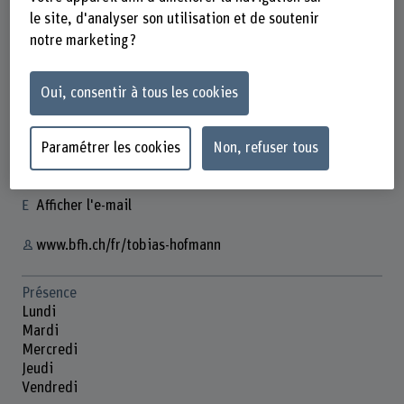
le site, d'analyser son utilisation et de soutenir
notre marketing ?
Tobias Hofmann
Oui, consentir à tous les cookies
Wissenschaftlicher Mitarbeiter
Contact
Paramétrer les cookies
Non, refuser tous
+41 31 848 54 31
Afficher l'e-mail
www.bfh.ch/fr/tobias-hofmann
Présence
Lundi
Mardi
Mercredi
Jeudi
Vendredi