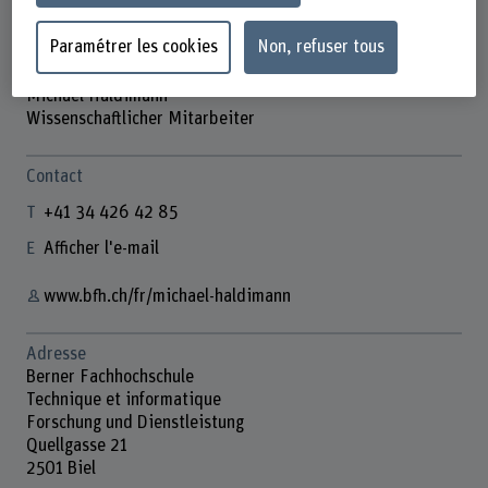
Paramétrer les cookies
Non, refuser tous
Michael Haldimann
Wissenschaftlicher Mitarbeiter
Contact
+41 34 426 42 85
Afficher l'e-mail
www.bfh.ch/fr/michael-haldimann
Adresse
Berner Fachhochschule
Technique et informatique
Forschung und Dienstleistung
Quellgasse 21
2501 Biel