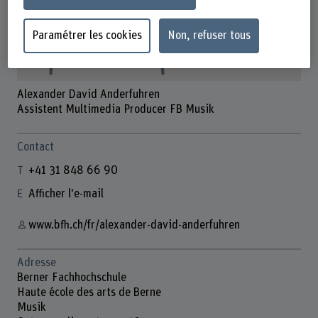
Paramétrer les cookies
Non, refuser tous
Alexander David Anderfuhren
Assistent Multimedia Producer FB Musik
Contact
+41 31 848 66 90
Afficher l'e-mail
www.bfh.ch/fr/alexander-david-anderfuhren
Adresse
Berner Fachhochschule
Haute école des arts de Berne
Musik