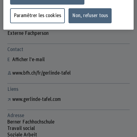
Paramétrer les cookies
Non, refuser tous
Prof. Gerlinde Tafel
Externe Fachperson
Contact
Afficher l'e-mail
www.bfh.ch/fr/gerlinde-tafel
Liens
www.gerlinde-tafel.com
Adresse
Berner Fachhochschule
Travail social
Soziale Arbeit