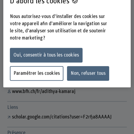
D'abord les cookies 🍪
Nous autorisez-vous d'installer des cookies sur
votre appareil afin d'améliorer la navigation sur
Adithya Kamaraj
le site, d'analyser son utilisation et de soutenir
Doktorand
notre marketing ?
Oui, consentir à tous les cookies
Contact
+41 31 848 30 08
Paramétrer les cookies
Non, refuser tous
Afficher l'e-mail
www.bfh.ch/fr/adithya-kamaraj
Liens
scholar.google.com/citations?user=F2rfja8AAAAJ
Présence