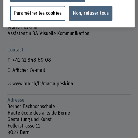
Paramétrer les cookies
Non, refuser tous
Maria Peskina
Assistentin BA Visuelle Kommunikation
Contact
+41 31 848 69 08
Afficher l'e-mail
www.bfh.ch/fr/maria-peskina
Adresse
Berner Fachhochschule
Haute école des arts de Berne
Gestaltung und Kunst
Fellerstrasse 11
3027 Bern