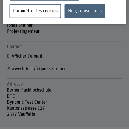
Paramétrer les cookies
Non, refuser tous
Jonas Steiner
Projektingenieur
Contact
Afficher l'e-mail
www.bfh.ch/fr/jonas-steiner
Adresse
Berner Fachhochschule
DTC
Dynamic Test Center
Kantonsstrasse 127
2537 Vauffelin