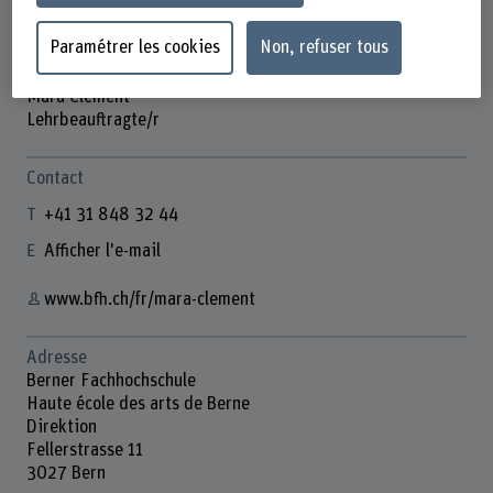
Paramétrer les cookies
Non, refuser tous
Mara Clément
Lehrbeauftragte/r
Contact
+41 31 848 32 44
Afficher l'e-mail
www.bfh.ch/fr/mara-clement
Adresse
Berner Fachhochschule
Haute école des arts de Berne
Direktion
Fellerstrasse 11
3027 Bern