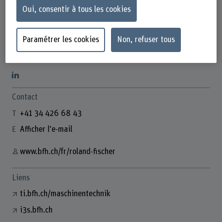
Oui, consentir à tous les cookies
Paramétrer les cookies
Non, refuser tous
Prof. Roland Fischer
Dozent
Contact
+41 34 426 68 43
Afficher l'e-mail
www.bfh.ch/fr/roland-fischer
Liens
ti.bfh.ch/maschinentechnik
i3s.bfh.ch