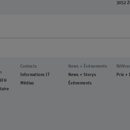
3052 Z
Contacts
News + Évènements
Référe
s
Informations IT
News + Storys
Prix + 
 BFH
Médias
Évènements
taire