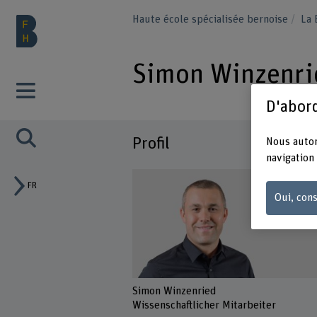
Haute école spécialisée bernoise
La
Simon Winzenri
D'abord
Profil
Nous autor
navigation 
FR
Oui, cons
Simon Winzenried
Wissenschaftlicher Mitarbeiter