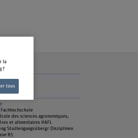
r la
g ?
ce
ser tous
matin
e
 Fachhochschule
école des sciences agronomiques,
ières et alimentaires HAFL
ung Studiengangsübergr Disziplinen
sse 85