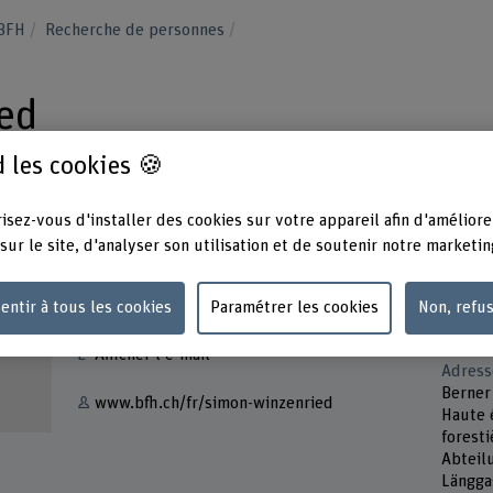
 BFH
Recherche de personnes
ed
 les cookies 🍪
isez-vous d'installer des cookies sur votre appareil afin d'améliore
sur le site, d'analyser son utilisation et de soutenir notre marketin
Contact
Présen
Lundi
entir à tous les cookies
Paramétrer les cookies
Non, refu
+41 31 848 51 42
Jeudi 
Afficher l'e-mail
Adress
Berner
www.bfh.ch/fr/simon-winzenried
Haute 
forest
Abteil
Längga