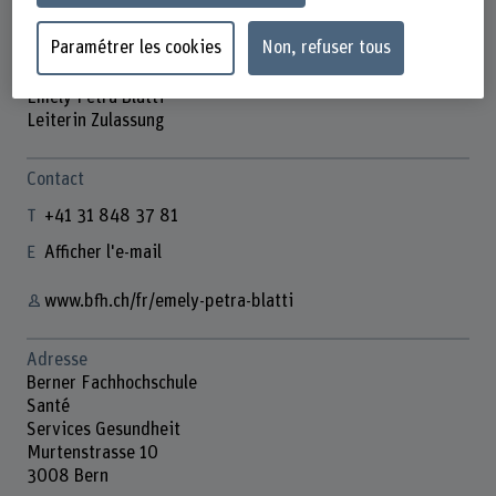
Paramétrer les cookies
Non, refuser tous
Emely Petra Blatti
Leiterin Zulassung
Contact
+41 31 848 37 81
Afficher l'e-mail
www.bfh.ch/fr/emely-petra-blatti
Adresse
Berner Fachhochschule
Santé
Services Gesundheit
Murtenstrasse 10
3008 Bern