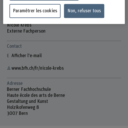
Paramétrer les cookies
Non, refuser tous
Nicole Krebs
Externe Fachperson
Contact
Afficher l'e-mail
www.bfh.ch/fr/nicole-krebs
Adresse
Berner Fachhochschule
Haute école des arts de Berne
Gestaltung und Kunst
Holzikofenweg 8
3007 Bern