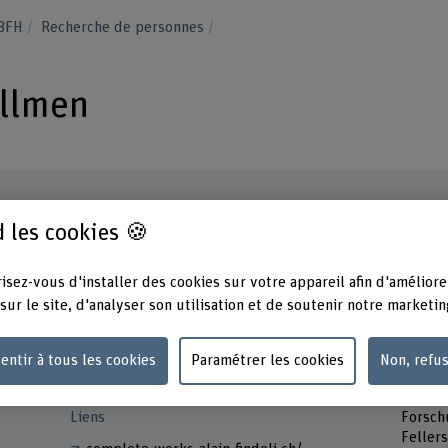
 BFH
Recherche de personnes
Allmen
 les cookies 🍪
Contact
Présen
Lundi
isez-vous d'installer des cookies sur votre appareil afin d'améliore
+41 31 848 49 24
Mardi
sur le site, d'analyser son utilisation et de soutenir notre marketin
Jeudi
Afficher l'e-mail
Adress
entir à tous les cookies
Paramétrer les cookies
Non, refu
www.bfh.ch/fr/marie-eve-von-allmen
Berner
Haute 
Liens
Forsch
Feller