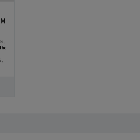
DM
ts,
the
4,