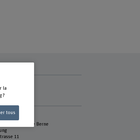
ce
r la
g ?
e
ser tous
 Fachhochschule
école des arts de Berne
ung
strasse 11