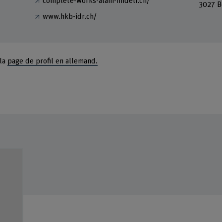
complete-works-alain-findeli.ch/
3027 B
www.hkb-idr.ch/
 la
page de profil en allemand.