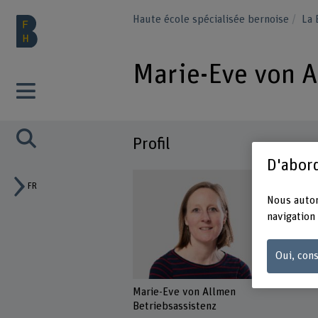
Haute école spécialisée bernoise
La
Marie-Eve von 
Profil
D'abord
FR
Nous autor
navigation 
Oui, cons
Marie-Eve von Allmen
Betriebsassistenz