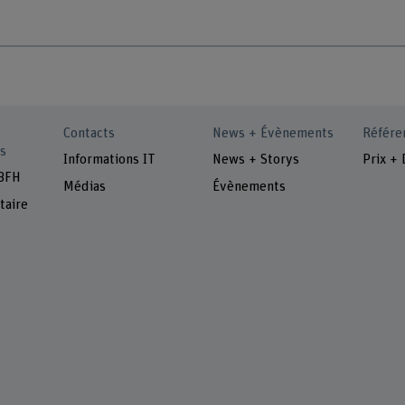
Contacts
News + Évènements
Référe
s
Informations IT
News + Storys
Prix + 
 BFH
Médias
Évènements
taire