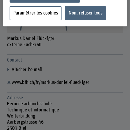
Paramétrer les cookies
Non, refuser tous
Markus Daniel Flückiger
externe Fachkraft
Contact
Afficher l'e-mail
www.bfh.ch/fr/markus-daniel-flueckiger
Adresse
Berner Fachhochschule
Technique et informatique
Weiterbildung
Aarbergstrasse 46
2503 Biel