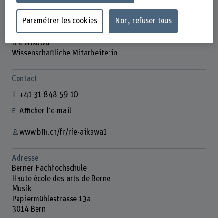
Paramétrer les cookies
Non, refuser tous
Rie Aikawa
Wissenschaftliche Mitarbeiterin
Contact
+41 31 848 59 10
Afficher l'e-mail
www.bfh.ch/fr/rie-aikawa1
Adresse
Berner Fachhochschule
Haute école des arts de Berne
Musik
Papiermühlestrasse 13a
3014 Bern