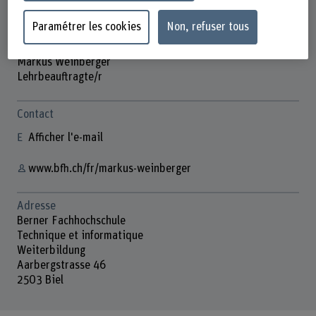
Paramétrer les cookies
Non, refuser tous
Markus Weinberger
Lehrbeauftragte/r
Contact
Afficher l'e-mail
www.bfh.ch/fr/markus-weinberger
Adresse
Berner Fachhochschule
Technique et informatique
Weiterbildung
Aarbergstrasse 46
2503 Biel