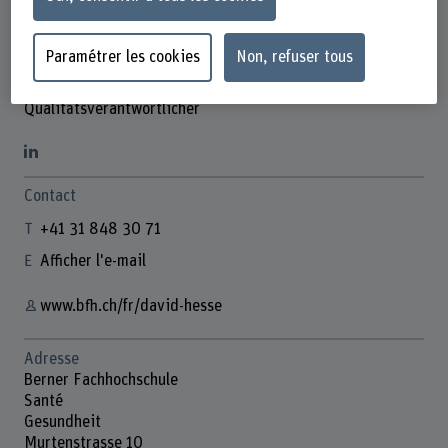
Paramétrer les cookies
Non, refuser tous
David Hesse
Qualitätsverantwortlicher
Contact
+41 31 848 30 71
Afficher l'e-mail
www.bfh.ch/fr/david-hesse
Adresse
Berner Fachhochschule
Santé
Gesundheit
Murtenstrasse 10