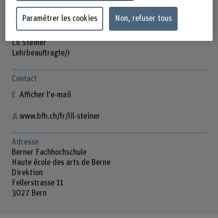
Paramétrer les cookies
Non, refuser tous
Lil Steiner
Lehrbeauftragte/r
Contact
Afficher l'e-mail
www.bfh.ch/fr/lil-steiner
Adresse
Berner Fachhochschule
Haute école des arts de Berne
Direktion
Fellerstrasse 11
3027 Bern