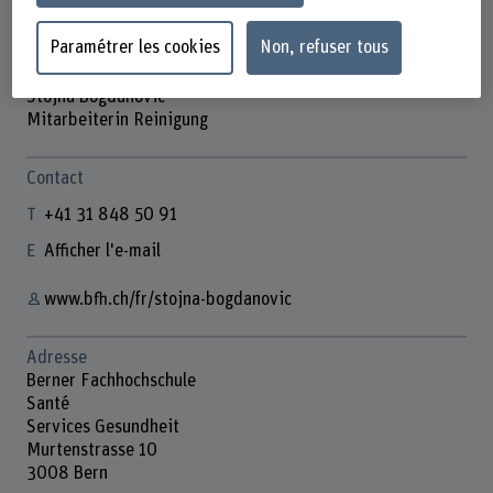
Paramétrer les cookies
Non, refuser tous
Stojna Bogdanovic
Mitarbeiterin Reinigung
Contact
+41 31 848 50 91
Afficher l'e-mail
www.bfh.ch/fr/stojna-bogdanovic
Adresse
Berner Fachhochschule
Santé
Services Gesundheit
Murtenstrasse 10
3008 Bern