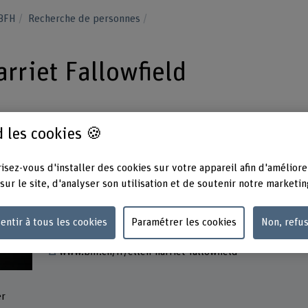
 BFH
Recherche de personnes
arriet Fallowfield
 les cookies 🍪
isez-vous d'installer des cookies sur votre appareil afin d'améliore
Contact
Adress
sur le site, d'analyser son utilisation et de soutenir notre marketin
Berner
+41 31 848 53 67
Haute 
Musik
Afficher l'e-mail
entir à tous les cookies
Paramétrer les cookies
Non, refu
Papier
3014 B
www.bfh.ch/fr/ellen-harriet-fallowfield
er