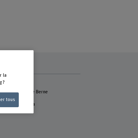
r la
e
g ?
 Fachhochschule
école des arts de Berne
ser tous
mühlestrasse 13a
ern