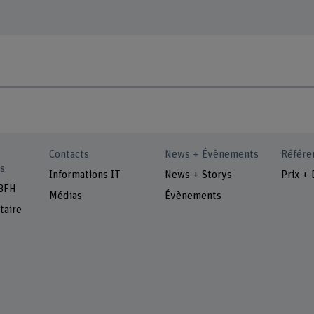
Contacts
News + Évènements
Référe
s
Informations IT
News + Storys
Prix + 
 BFH
Médias
Évènements
taire