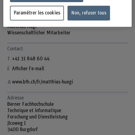
Paramétrer les cookies
Non, refuser tous
Matthias Hügi
Wissenschaftlicher Mitarbeiter
Contact
+41 31 848 60 44
Afficher l'e-mail
www.bfh.ch/fr/matthias-huegi
Adresse
Berner Fachhochschule
Technique et informatique
Forschung und Dienstleistung
Jlcoweg 1
3400 Burgdorf