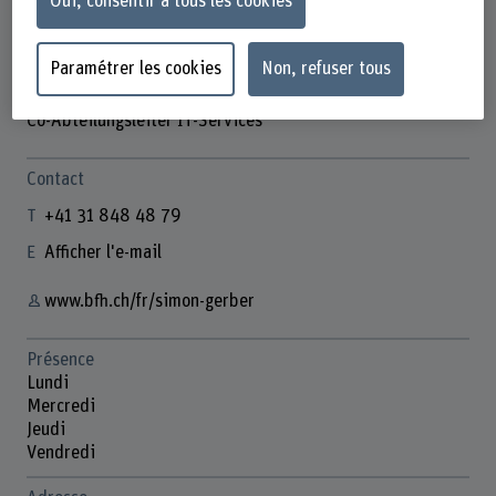
Oui, consentir à tous les cookies
Paramétrer les cookies
Non, refuser tous
Simon Gerber
Co-Abteilungsleiter IT-Services
Contact
+41 31 848 48 79
Afficher l'e-mail
www.bfh.ch/fr/simon-gerber
Présence
Lundi
Mercredi
Jeudi
Vendredi