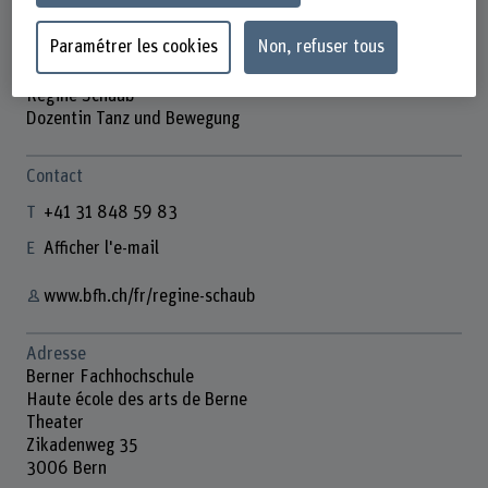
Paramétrer les cookies
Non, refuser tous
Regine Schaub
Dozentin Tanz und Bewegung
Contact
+41 31 848 59 83
Afficher l'e-mail
www.bfh.ch/fr/regine-schaub
Adresse
Berner Fachhochschule
Haute école des arts de Berne
Theater
Zikadenweg 35
3006 Bern