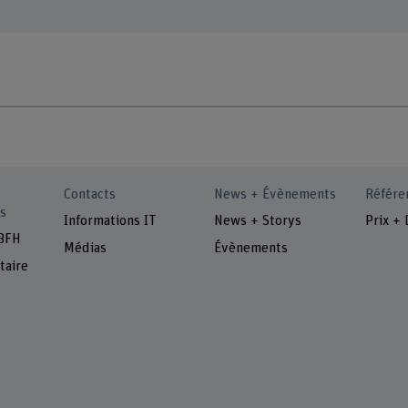
Contacts
News + Évènements
Référe
s
Informations IT
News + Storys
Prix + 
 BFH
Médias
Évènements
taire