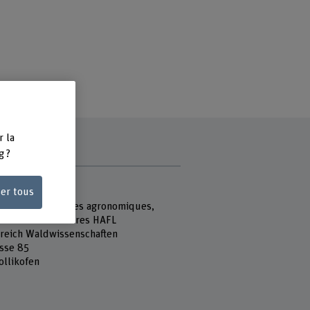
r la
g ?
e
ser tous
 Fachhochschule
école des sciences agronomiques,
ières et alimentaires HAFL
reich Waldwissenschaften
sse 85
ollikofen