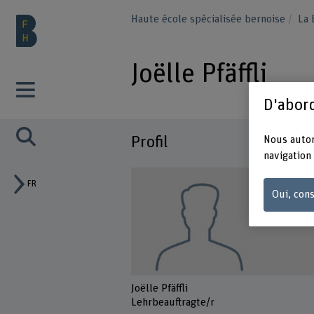
Haute école spécialisée bernoise
La
Joëlle Pfäffli
D'abord
Profil
Nous autor
navigation 
FR
Oui, cons
Joëlle Pfäffli
Lehrbeauftragte/r