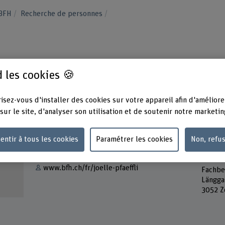
 BFH
Recherche de personnes
 les cookies 🍪
isez-vous d'installer des cookies sur votre appareil afin d'améliore
sur le site, d'analyser son utilisation et de soutenir notre marketin
Contact
Adress
entir à tous les cookies
Paramétrer les cookies
Non, refu
Berner
Afficher l'e-mail
Haute 
forest
www.bfh.ch/fr/joelle-pfaeffli
Fachbe
Längga
3052 Z