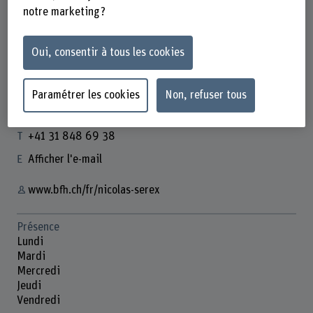
notre marketing ?
Oui, consentir à tous les cookies
Nicolas Serex
Assistent
Paramétrer les cookies
Non, refuser tous
Contact
+41 31 848 69 38
Afficher l'e-mail
www.bfh.ch/fr/nicolas-serex
Présence
Lundi
Mardi
Mercredi
Jeudi
Vendredi