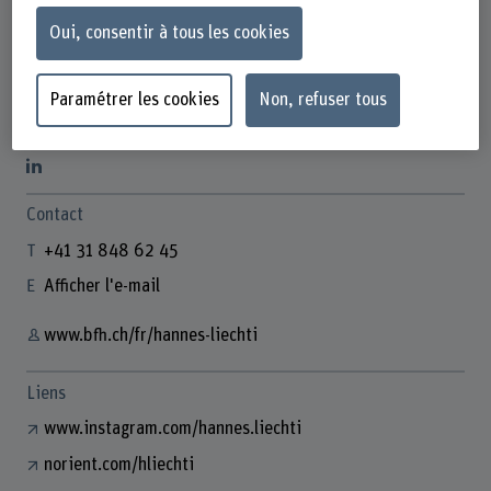
Oui, consentir à tous les cookies
Dr. Hannes Liechti
Paramétrer les cookies
Non, refuser tous
Leiter Kult
Contact
+41 31 848 62 45
Afficher l'e-mail
www.bfh.ch/fr/hannes-liechti
Liens
www.instagram.com/hannes.liechti
norient.com/hliechti