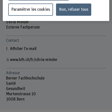
Paramétrer les cookies
Non, refuser tous
Silvia Minder
Externe Fachperson
Contact
Afficher l'e-mail
www.bfh.ch/fr/silvia-minder
Adresse
Berner Fachhochschule
Santé
Gesundheit
Murtenstrasse 10
3008 Bern