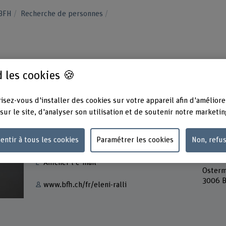
 BFH
Recherche de personnes
 les cookies 🍪
isez-vous d'installer des cookies sur votre appareil afin d'améliore
sur le site, d'analyser son utilisation et de soutenir notre marketin
Contact
Adress
entir à tous les cookies
Paramétrer les cookies
Non, refu
Berner
+41 31 848 35 29
Haute 
Musik
Afficher l'e-mail
Osterm
3006 B
www.bfh.ch/fr/eleni-ralli