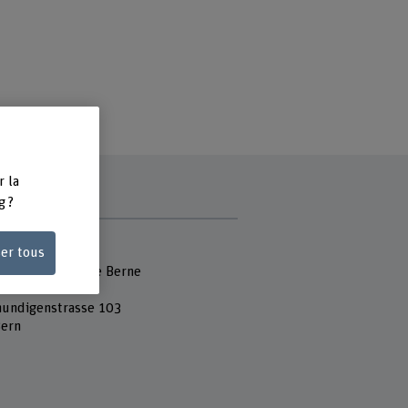
r la
g ?
e
ser tous
 Fachhochschule
école des arts de Berne
undigenstrasse 103
ern