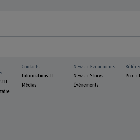
Contacts
News + Évènements
Référe
s
Informations IT
News + Storys
Prix + 
 BFH
Médias
Évènements
taire