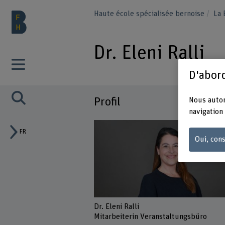
Haute école spécialisée bernoise
La
Dr. Eleni Ralli
D'abord
Profil
Nous autor
navigation 
FR
Oui, cons
Dr. Eleni Ralli
Mitarbeiterin Veranstaltungsbüro