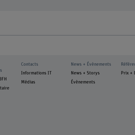
Contacts
News + Évènements
Référe
s
Informations IT
News + Storys
Prix + 
 BFH
Médias
Évènements
taire