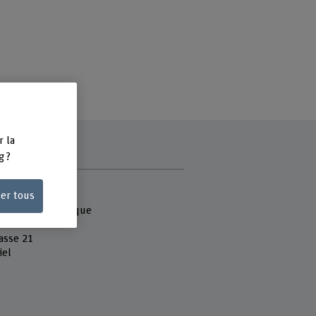
r la
g ?
e
ser tous
 Fachhochschule
que et informatique
asse 21
iel