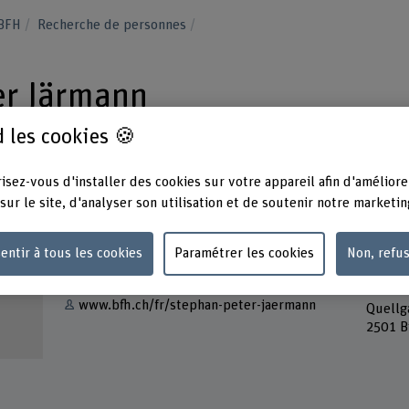
 BFH
Recherche de personnes
er Järmann
 les cookies 🍪
isez-vous d'installer des cookies sur votre appareil afin d'améliore
sur le site, d'analyser son utilisation et de soutenir notre marketin
Contact
Adress
entir à tous les cookies
Paramétrer les cookies
Non, refu
Berner
Afficher l'e-mail
Techni
Lehre
www.bfh.ch/fr/stephan-peter-jaermann
Quellg
2501 B