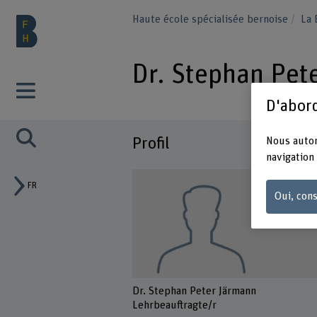
Haute école spécialisée bernoise
La
Dr. Stephan Pet
D'abord
Profil
Nous autor
navigation 
FR
Oui, cons
Dr. Stephan Peter Järmann
Lehrbeauftragte/r