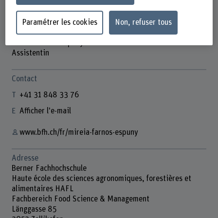
Paramétrer les cookies
Non, refuser tous
Mireia Farnós Espuny
Assistentin
Contact
+41 31 848 33 76
Afficher l'e-mail
www.bfh.ch/fr/mireia-farnos-espuny
Adresse
Berner Fachhochschule
Haute école des sciences agronomiques, forestières et
alimentaires HAFL
Fachbereich Food Science & Management
Länggasse 85