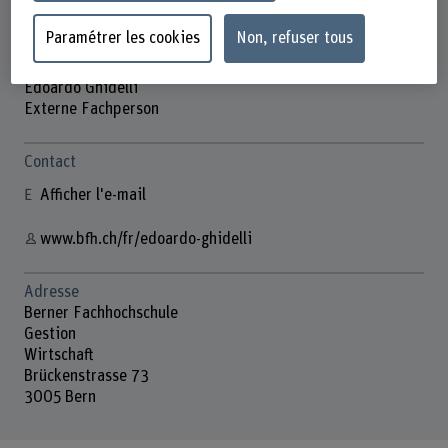
Paramétrer les cookies
Non, refuser tous
Edoardo Ghidelli
Externe Fachperson
Contact
Afficher l'e-mail
www.bfh.ch/fr/edoardo-ghidelli
Adresse
Berner Fachhochschule
Gestion
Wirtschaft
Brückenstrasse 73
3005 Bern