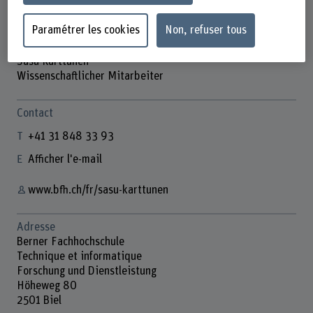
Paramétrer les cookies
Non, refuser tous
Sasu Karttunen
Wissenschaftlicher Mitarbeiter
Contact
+41 31 848 33 93
Afficher l'e-mail
www.bfh.ch/fr/sasu-karttunen
Adresse
Berner Fachhochschule
Technique et informatique
Forschung und Dienstleistung
Höheweg 80
2501 Biel