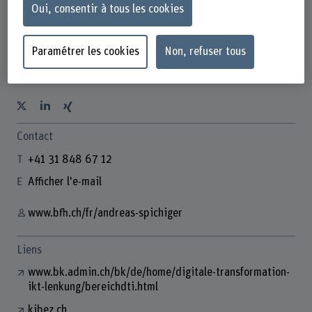
Oui, consentir à tous les cookies
Paramétrer les cookies
Non, refuser tous
Dr. Andreas Spichiger
Lehrbeauftragter
Contact
+41 31 848 67 12
Afficher l'e-mail
www.bfh.ch/fr/andreas-spichiger
Liens
www.bk.admin.ch/bk/de/home/digitale-transformation-
ikt-lenkung/bereichdti.html
kibez.ch