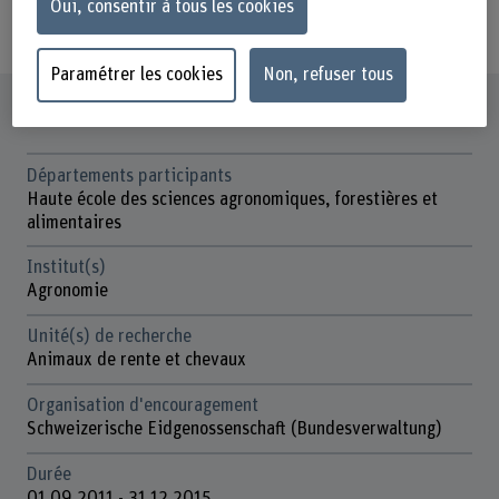
Oui, consentir à tous les cookies
Futtermittel schafft.
Paramétrer les cookies
Non, refuser tous
Fiche signalétique
Départements participants
Haute école des sciences agronomiques, forestières et
alimentaires
Institut(s)
Agronomie
Unité(s) de recherche
Animaux de rente et chevaux
Organisation d'encouragement
Schweizerische Eidgenossenschaft (Bundesverwaltung)
Durée
01.09.2011 - 31.12.2015