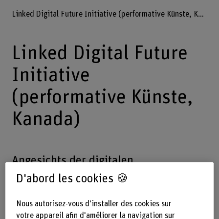
Linked Digital Future Initiative (performative Künste, Kanada)
Linked Digital Future
Initiative
(performative Künste,
Kanada)
Angesichts der digitalen
Transformation führt die Canadian Arts
D'abord les cookies 🍪
Presenting Association im Bereich der
Nous autorisez-vous d'installer des cookies sur
performativen Künste eine
votre appareil afin d'améliorer la navigation sur