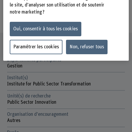
Digitalisierungsinitiative durch. Die
le site, d'analyser son utilisation et de soutenir
BFH und Zazuko haben sie in der
notre marketing ?
ersten Phase des Projekts unterstützt.
Oui, consentir à tous les cookies
Fiche signalétique
Paramétrer les cookies
Non, refuser tous
Départements participants
Gestion
Institut(s)
Institute for Public Sector Transformation
Unité(s) de recherche
Public Sector Innovation
Organisation d'encouragement
Autres