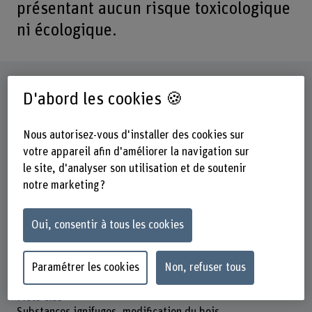
présentant aucun risque toxicologique
ni écologique.
Fiche signalétique
D'abord les cookies 🍪
Départements participants
Nous autorisez-vous d'installer des cookies sur
Architecture, bois et génie civil
votre appareil afin d'améliorer la navigation sur
Organisation d'encouragement
le site, d'analyser son utilisation et de soutenir
Innosuisse
notre marketing ?
Durée (prévue)
Oui, consentir à tous les cookies
01.05.2021 - 01.11.2023
Direction du projet
Paramétrer les cookies
Non, refuser tous
Prof. Dr. Thomas Volkmer
Mots-clés