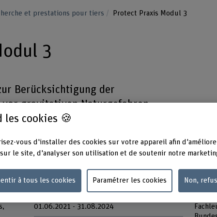
herche et prestations pour tiers
Protect Praxis Modul 3
Modul 3
zur Berücksichtigung der
vor gravitativen Naturgefahren
 les cookies 🍪
chung und Wildbach) für die Praxis mit
 technischen Schutzbauten.
isez-vous d'installer des cookies sur votre appareil afin d'améliore
sur le site, d'analyser son utilisation et de soutenir notre marketin
entir à tous les cookies
Paramétrer les cookies
Non, refu
Durée (prévue)
Parten
s,
01.06.2021 - 31.08.2024
Fachle
Bundes