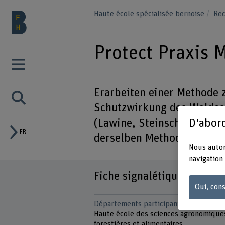
Haute école spécialisée bernoise
Rec
Protect Praxis 
Erarbeiten einer Methode 
Schutzwirkung des Waldes 
D'abord
(Lawine, Steinschlag, Ruts
FR
derselben Methode wie bei
Nous autor
navigation 
Fiche signalétique
Oui, cons
Départements participants
Haute école des sciences agronomique
forestières et alimentaires