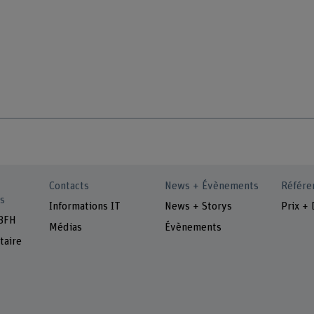
Contacts
News + Évènements
Référe
s
Informations IT
News + Storys
Prix + 
 BFH
Médias
Évènements
taire