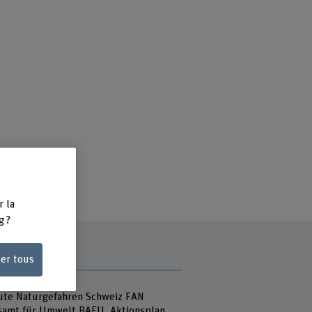
r la
g ?
ser tous
aire
ute Naturgefahren Schweiz FAN
amt für Umwelt BAFU, Aktionsplan