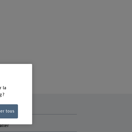
r la
g ?
ser tous
 du projet
aller