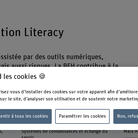
tion Literacy
assistée par des outils numériques,
is aussi risques. La BFH contribue à la
ion à travers le sous-projet Machine
 les cookies 🍪
e du projet DigLit.
isez-vous d'installer des cookies sur votre appareil afin d'améliore
sur le site, d'analyser son utilisation et de soutenir notre marketin
entir à tous les cookies
Paramétrer les cookies
Non, refu
Unité(s) de recherche
Équipe
s,
Systèmes de connaissances et échange du
Mara H
savoir