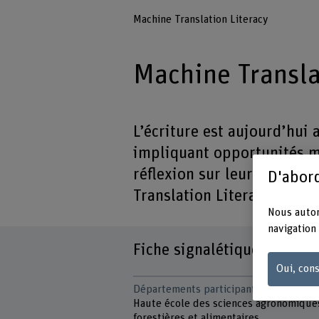
Machine Translation Literacy
Machine Transla
L’écriture est aujourd’hui 
impliquant opportunités ma
réflexion sur leur utilisat
D'abord
Translation Literacy, parti
Nous autor
navigation 
Fiche signalétique
Oui, cons
Départements participants
Haute école des sciences agronomique
forestières et alimentaires