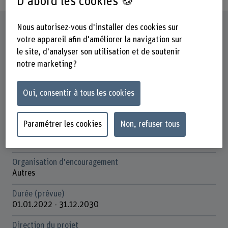
D'abord les cookies 🍪
Fiche signalétique
Nous autorisez-vous d'installer des cookies sur
votre appareil afin d'améliorer la navigation sur
le site, d'analyser son utilisation et de soutenir
Départements participants
notre marketing ?
Haute école des sciences agronomiques, forestières et
alimentaires
Oui, consentir à tous les cookies
Institut(s)
Agronomie
Paramétrer les cookies
Non, refuser tous
Unité(s) de recherche
Économie et sociologie rurale
Organisation d'encouragement
Autres
Durée (prévue)
01.01.2022 - 31.12.2030
Direction du projet