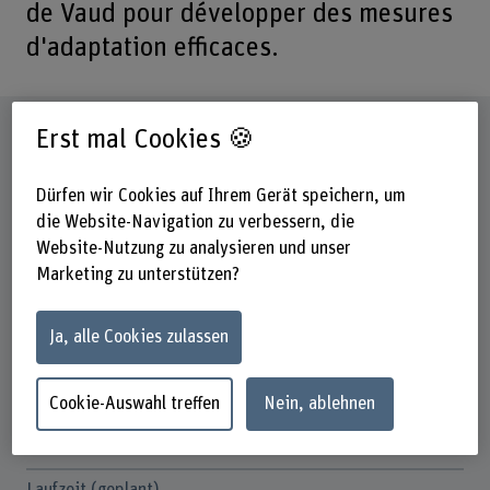
de Vaud pour développer des mesures
d'adaptation efficaces.
Steckbrief
Erst mal Cookies 🍪
Dürfen wir Cookies auf Ihrem Gerät speichern, um
Beteiligte Departemente
Hochschule für Agrar-, Forst- und
die Website-Navigation zu verbessern, die
Lebensmittelwissenschaften
Website-Nutzung zu analysieren und unser
Marketing zu unterstützen?
Institut(e)
Agronomie
Ja, alle Cookies zulassen
Forschungseinheit(en)
Agrarwirtschaft und Agrarsoziologie
Cookie-Auswahl treffen
Nein, ablehnen
Förderorganisation
Andere