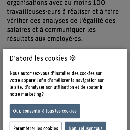
organisations avec au moins 100
travailleuses·eurs à réaliser et à faire
vérifier des analyses de l'égalité des
salaires et à communiquer les
résultats aux employé·es.
D'abord les cookies 🍪
Fiche signalétique
Nous autorisez-vous d'installer des cookies sur
Départements participants
votre appareil afin d'améliorer la navigation sur
Gestion
le site, d'analyser son utilisation et de soutenir
notre marketing ?
Institut(s)
Institute for New Work
Oui, consentir à tous les cookies
Unité(s) de recherche
Diversity, Equity & Inclusion
Paramétrer les cookies
Non, refuser tous