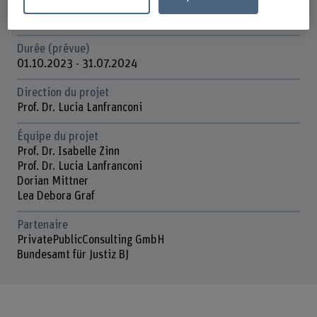
Organisation d'encouragement
Autres
Durée (prévue)
01.10.2023 - 31.07.2024
Direction du projet
Prof. Dr. Lucia Lanfranconi
Équipe du projet
Prof. Dr. Isabelle Zinn
Prof. Dr. Lucia Lanfranconi
Dorian Mittner
Lea Debora Graf
Partenaire
PrivatePublicConsulting GmbH
Bundesamt für Justiz BJ