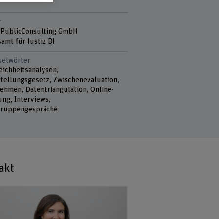
r
ePublicConsulting GmbH
amt für Justiz BJ
selwörter
eichheitsanalysen,
stellungsgesetz, Zwischenevaluation,
ehmen, Datentriangulation, Online-
ung, Interviews,
ruppengespräche
akt