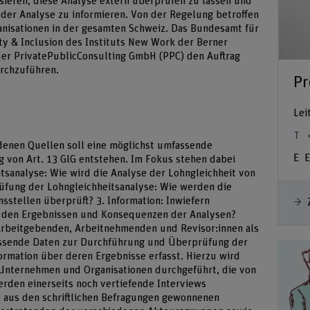
ieren, diese Analyse extern überprüfen zu lassen und
 der Analyse zu informieren. Von der Regelung betroffen
isationen in der gesamten Schweiz. Das Bundesamt für
ity & Inclusion des Instituts New Work der Berner
er PrivatePublicConsulting GmbH (PPC) den Auftrag
urchzuführen.
Pr
Lei
denen Quellen soll eine möglichst umfassende
E
 von Art. 13 GlG entstehen. Im Fokus stehen dabei
tsanalyse: Wie wird die Analyse der Lohngleichheit von
fung der Lohngleichheitsanalyse: Wie werden die
sstellen überprüft? 3. Information: Inwiefern
 den Ergebnissen und Konsequenzen der Analysen?
 Arbeitgebenden, Arbeitnehmenden und Revisor:innen als
ssende Daten zur Durchführung und Überprüfung der
ormation über deren Ergebnisse erfasst. Hierzu wird
Unternehmen und Organisationen durchgeführt, die von
erden einerseits noch vertiefende Interviews
e aus den schriftlichen Befragungen gewonnenen