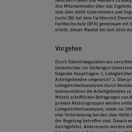
zwischen Frauen und Männern zu analys
ihre Mitarbeitenden über das Ergebnis
sind über 6000 Unternehmen und Organ
Justiz (BJ) hat dem Fachbereich Divers
Fachhochschule (BFH) gemeinsam mit d
erteilt, dieses Mandat bis Juni 2024 d
Vorgehen
Durch Datentriangulation aus verschie
Gesamtschau zur bisherigen Umsetzung
folgende Hauptfragen: 1. Lohngleichhei
Arbeitgebenden umgesetzt? 2. Überprü
Lohngleichheitsanalysen durch Revision
kommunizieren die Arbeitgebenden zu
Mittels schriftlichen Befragungen von
primäre Akteursgruppen werden umfa
Lohngleichheitsanalysen, sowie zur Inf
eine Vollerhebung bei den über 6000 
der Regelung betroffen sind. Danach w
durchgeführt. Andererseits werden di