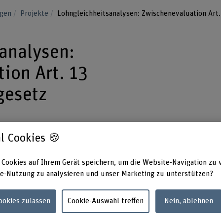
ngen
Projekte
Lohngleichheitsanalysen: Zwischenevaluation Art.
analysen:
ion Art. 13
gesetz
llzug von Art. 13 GlG, der
l Cookies 🍪
ens 100 Angestellten verpflichtet,
urchzuführen und überprüfen zu lassen,
 Cookies auf Ihrem Gerät speichern, um die Website-Navigation zu 
e-Nutzung zu analysieren und unser Marketing zu unterstützen?
über deren Ergebnisse zu informieren.
Cookies zulassen
Cookie-Auswahl treffen
Nein, ablehnen