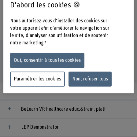
D'abord les cookies 🍪
écoles, nous favorisons le passage au
numérique dans le secteur de la santé
Nous autorisez-vous d'installer des cookies sur
– au profit des patients.
votre appareil afin d'améliorer la navigation sur
le site, d'analyser son utilisation et de soutenir
notre marketing ?
Projets de référence
Oui, consentir à tous les cookies
Plus de: Projets de référence
Paramétrer les cookies
Non, refuser tous
Health Chart
BeLearn VR healthcare educ.&train. platf
LEP Demonstrator