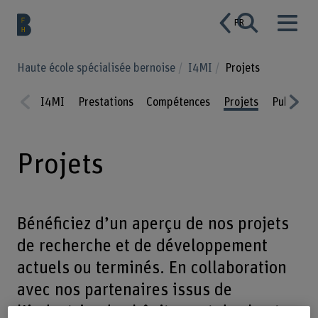
FR
Haute école spécialisée bernoise
I4MI
Projets
I4MI
Prestations
Compétences
Projets
Publicati
Prev
Nex
ious
t
Projets
Bénéficiez d’un aperçu de nos projets
de recherche et de développement
actuels ou terminés. En collaboration
avec nos partenaires issus de
l’industrie, des hôpitaux et des hautes