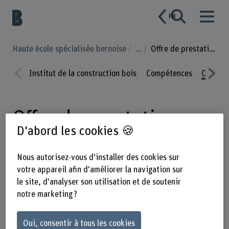
FR
Haute école spécialisée bernoise
...
Offre de prestations
Institut de la construction bois
Compétences
Offre d
Prev
Nex
ious
t
Offre de prestations
D'abord les cookies 🍪
Nous autorisez-vous d'installer des cookies sur
En collaboration avec des artisans et
votre appareil afin d'améliorer la navigation sur
les milieux industriels et
le site, d'analyser son utilisation et de soutenir
académiques, nous procédons à des
notre marketing ?
mesures, des simulations, des
analyses et des optimisations dans le
Oui, consentir à tous les cookies