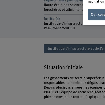
Départements participants
navigation 
Haute école des sciences agronomique
forestières et alimentaires HAFL
Oui, cons
Institut(s)
Institut de l'infrastructure et de
l'environnement IIU
Institut de l’infrastructure et de l’
Situation initiale
Les glissements de terrain superficiels
responsables de nombreux dégâts ch
Depuis plusieurs années, les équipes 
l’HAFL et l’équipe de recherche géotec
phénomènes pour tenter d’expliquer le