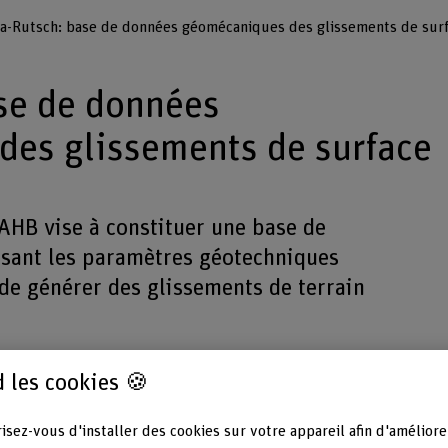
a-Rutsch: base de données géomécaniques des glissements de sur
se de données
es glissements de surface
HB vise à constituer une base de
isant les paramètres géotechniques
 de générer des glissements de terrain
 les cookies 🍪
isez-vous d'installer des cookies sur votre appareil afin d'améliore