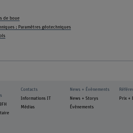
es de boue
hniques ; Paramètres géotechniques
ols
Contacts
News + Évènements
Référe
s
Informations IT
News + Storys
Prix + 
 BFH
Médias
Évènements
taire