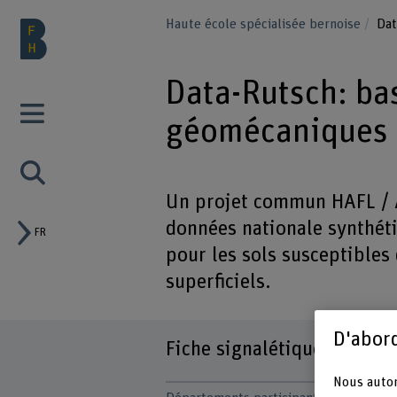
Haute école spécialisée bernoise
Dat
Data-Rutsch: ba
géomécaniques d
Un projet commun HAFL / A
données nationale synthét
FR
pour les sols susceptibles
superficiels.
D'abord
Fiche signalétique
Nous autor