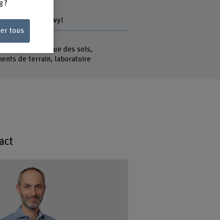
 du projet
g ?
eshiti
bian von Wattenwyl
ser tous
lés
hnique, mécanique des sols,
ents de terrain, laboratoire
act