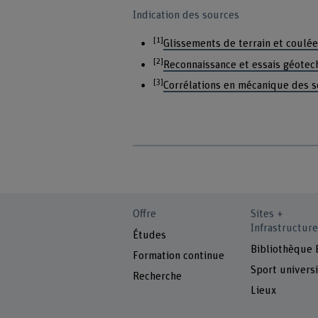
Indication des sources
[1]
Glissements de terrain et coulé
[2]
Reconnaissance et essais géotec
[3]
Corrélations en mécanique des s
Offre
Sites +
Infrastructure
Études
Bibliothèque
Formation continue
Sport universi
Recherche
Lieux