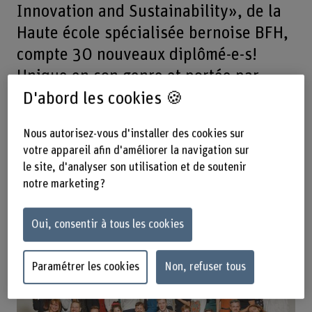
Innovation and Sustainability», de la
Haute école spécialisée bernoise BFH,
compte 30 nouveaux diplômé-e-s!
Unique en son genre et portée par
trois départements de la BFH, cette
D'abord les cookies 🍪
filière d’études transmet des
Nous autorisez-vous d'installer des cookies sur
connaissances pratiques et
votre appareil afin d'améliorer la navigation sur
interdisciplinaires sur l’économie
le site, d'analyser son utilisation et de soutenir
circulaire et l’utilisation efficiente des
notre marketing ?
ressources.
Oui, consentir à tous les cookies
Paramétrer les cookies
Non, refuser tous