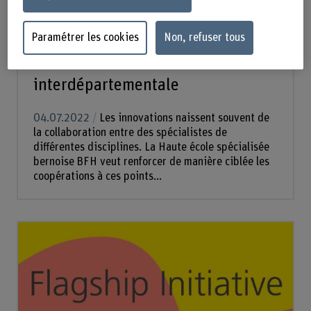
Paramétrer les cookies
Non, refuser tous
News
La BFH favorise la recherche
interdépartementale
04.07.2022
Les innovations naissent souvent de
la collaboration entre des spécialistes de
différentes disciplines. La Haute école spécialisée
bernoise BFH veut renforcer de manière ciblée les
coopérations à ces points...