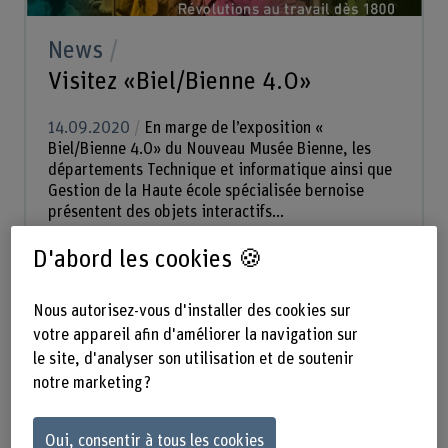
News
Visitez «Biel/Bienne 4.0»
14.09.2020
En marge de l’exposition «
Biel/Bienne 4.0» du Nouveau Musée Bienne, les
départements Technique et informatique ainsi que
Gestion de la Haute école spécialisée bernoise
présentent des objets interactifs...
D'abord les cookies 🍪
Nous autorisez-vous d'installer des cookies sur
votre appareil afin d'améliorer la navigation sur
le site, d'analyser son utilisation et de soutenir
notre marketing ?
Oui, consentir à tous les cookies