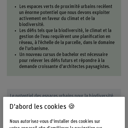
Les espaces verts de proximité urbains recèlent
un énorme potentiel que nous devons exploiter
activement en faveur du climat et de la
biodiversité.
Les défis tels que la biodiversité, le climat et la
gestion de l’eau requièrent une planification en
réseau, à l’échelle de la parcelle, dans le domaine
de l’urbanisme.
Un nouveau cursus de bachelor est nécessaire
pour relever les défis futurs et répondre à la
demande croissante d’architectes paysagistes.
Le potentiel des espaces urbains pour la biodiversité
est élevé, dites-vous. Peut-on le quantifier?
D'abord les cookies 🍪
Le potentiel est énorme. Nous avons réalisé une étude
Nous autorisez-vous d'installer des cookies sur
dans les quartiers de Bümpliz, Stöckacker et