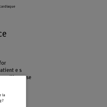
 cardiaque
ce
for
atient e s
urveillance se
r la
g ?