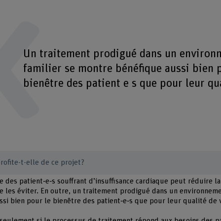
Un traitement prodigué dans un environ
familier se montre bénéfique aussi bien 
bienêtre des patient e s que pour leur qua
rofite-t-elle de ce projet?
le des patient‑e‑s souffrant d’insuffisance cardiaque peut réduire l
re les éviter. En outre, un traitement prodigué dans un environneme
si bien pour le bienêtre des patient‑e‑s que pour leur qualité de v
n seulement si le processus de traitement répond aux besoins des pa