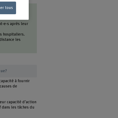
ser tous
nt‑e‑s après leur
s hospitaliers.
distance les
aque?
capacité à fournir
 causes de
leur capacité d’action
f dans les tâches du