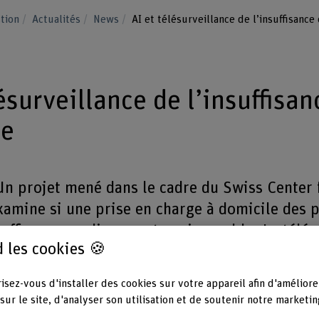
stion
Actualités
News
AI et télésurveillance de l’insuffisance
ésurveillance de l’insuffisan
ue
n projet mené dans le cadre du Swiss Center 
mine si une prise en charge à domicile des p
suffisance cardiaque est envisageable. La télés
 les cookies 🍪
n d’appareils dotés d’une IA.
isez-vous d'installer des cookies sur votre appareil afin d'améliore
Partager
sur le site, d'analyser son utilisation et de soutenir notre marketin