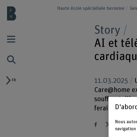
Haute école spécialisée bernoise
Ge
Story
AI et tél
cardiaq
11.03.2025
U
FR
Care@home exa
souffrant d’in
D'abord
ferait au moye
Nous autor
navigation 