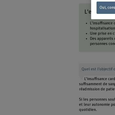
Oui, cons
L'essentiel 
L’insuffisance
hospitalisation
Une prise en ch
Des appareils d
personnes con
Quel est l’objectif
L’insuffisance car
suffisamment de sang
réadmission de patie
Si les personnes souf
et leur autonomie po
quotidien.