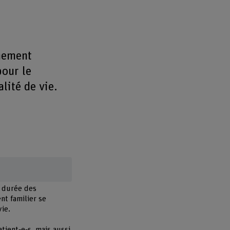
nement
pour le
lité de vie.
a durée des
nt familier se
ie.
tient‑e‑s, mais aussi