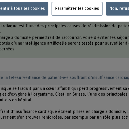
entir à tous les cookies
Paramétrer les cookies
Non, refu
en bref
 cardiaque est l’une des principales causes de réadmission de patie
.
arge à domicile permettrait de raccourcir, voire d’éviter les séjour
otés d’une intelligence artificielle seront testés pour surveiller à 
cernées.
 de la télésurveillance de patient‑e‑s souffrant d’insuffisance cardi
diaque se traduit par un cœur affaibli qui perd progressivement sa 
 et d’oxygène à l’organisme. C’est, en Suisse, l’une des principales
nt‑e‑s en hôpital.
frant d’insuffisance cardiaque étaient prises en charge à domicile, 
urraient s’en trouver renforcées, par exemple par un rôle plus acti