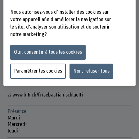
Nous autorisez-vous d'installer des cookies sur
votre appareil afin d'améliorer la navigation sur
le site, d'analyser son utilisation et de soutenir
Sebastian Schläfli
Wissenschaftlicher Assistent
notre marketing ?
Oui, consentir à tous les cookies
Contact
+41 31 848 64 93
Paramétrer les cookies
Non, refuser tous
Afficher l'e-mail
www.bfh.ch/fr/sebastian-schlaefli
Présence
Mardi
Mercredi
Jeudi