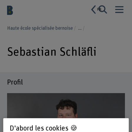
FR
Haute école spécialisée bernoise
...
Sebastian Schläfli
Profil
D'abord les cookies 🍪